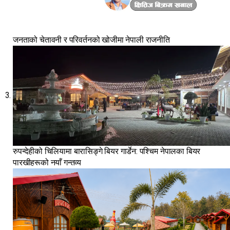
जनताको चेतावनी र परिवर्तनको खोजीमा नेपाली राजनीति
रुपन्देहीको चिलियामा बारासिङ्गे बियर गार्डेन: पश्चिम नेपालका बियर
पारखीहरूको नयाँ गन्तव्य