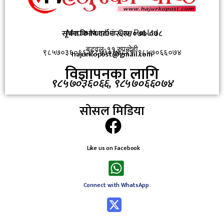
सूचना विभाग दर्ता नंः२६२२/०७७-०७८
Media Number One Pat.Ltd
बुटवल-११,रुपन्देही
९८५७०३६०६६ ,९८५७०६७८९१, ९८५७०६६०७४
hajurkopost@gmail.com
विज्ञापनका लागि
९८५७०३६०६६, ९८५७०६६०७४
सोसल मिडिया
Like us on Facebook
Connect with WhatsApp