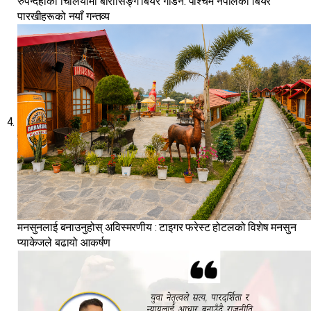
रुपन्देहीको चिलियामा बारासिङ्गे बियर गार्डेन: पश्चिम नेपालका बियर
पारखीहरूको नयाँ गन्तव्य
मनसुनलाई बनाउनुहोस् अविस्मरणीय : टाइगर फरेस्ट होटलको विशेष मनसुन
प्याकेजले बढायो आकर्षण