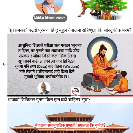
क्रिसमसको बढ्दो प्रभाव: हिन्दु बहुल नेपालमा सहिष्णुता कि सांस्कृतिक भ्रम?
आजको डिजिटल युगमा किन झन् बढी चाहिन्छ ‘गुरु’?