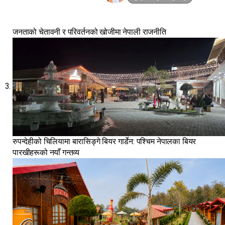
जनताको चेतावनी र परिवर्तनको खोजीमा नेपाली राजनीति
रुपन्देहीको चिलियामा बारासिङ्गे बियर गार्डेन: पश्चिम नेपालका बियर
पारखीहरूको नयाँ गन्तव्य