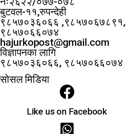
नंः२६२२/०७७-०७८
बुटवल-११,रुपन्देही
९८५७०३६०६६ ,९८५७०६७८९१,
९८५७०६६०७४
hajurkopost@gmail.com
विज्ञापनका लागि
९८५७०३६०६६, ९८५७०६६०७४
सोसल मिडिया
Like us on Facebook