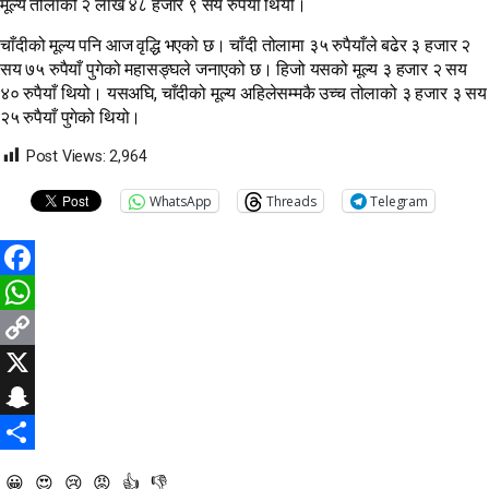
मूल्य तोलाको २ लाख ४८ हजार ९ सय रुपैयाँ थियो।
चाँदीको मूल्य पनि आज वृद्धि भएको छ। चाँदी तोलामा ३५ रुपैयाँले बढेर ३ हजार २
सय ७५ रुपैयाँ पुगेको महासङ्घले जनाएको छ। हिजो यसको मूल्य ३ हजार २ सय
४० रुपैयाँ थियो। यसअघि, चाँदीको मूल्य अहिलेसम्मकै उच्च तोलाको ३ हजार ३ सय
२५ रुपैयाँ पुगेको थियो।
Post Views:
2,964
WhatsApp
Threads
Telegram
Facebook
WhatsApp
Copy
Link
X
Snapchat
Share
😀
😍
😢
😡
👍
👎