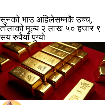
सुनको भाउ अहिलेसम्मकै उच्च,
तोलाको मूल्य २ लाख ५० हजार ९
सय रुपैयाँ पुग्यो