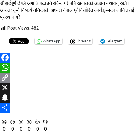
सौहार्दपूर्ण ढंगले अगाडि बढाउने संकेत गरे पनि खनालको अडान यथावत् रह्यो।
अन्ततः कुनै निष्कर्ष ननिकाली अध्यक्ष नेपाल पूर्वनिर्धारित कार्यक्रमका लागि तराई
प्रस्थान गरे।
Post Views:
482
WhatsApp
Threads
Telegram
Facebook
WhatsApp
Copy
Link
X
Snapchat
Share
😀
😍
😢
😡
👍
👎
0
0
0
0
0
0