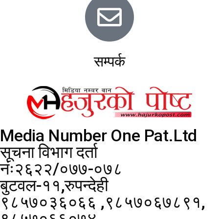
सम्पर्क
Media Number One Pat.Ltd
सूचना विभाग दर्ता
नंः२६२२/०७७-०७८
बुटवल-११,रुपन्देही
९८५७०३६०६६ ,९८५७०६७८९१,
९८५७०६६०७४