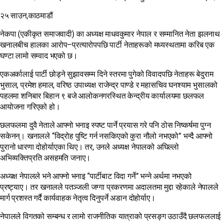
२५ साउन,काठमाडौं
नेकपा (एकीकृत समाजवादी) का अध्यक्ष माधवकुमार नेपाल र सम्मानित नेता झलनाथ
खनालबीच हालका आरोप–प्रत्यारोपपछि पार्टी नेताहरूको मध्यस्थतामा करिब एक
घण्टा लामो सम्वाद भएको छ।
एकअर्कालाई पार्टी छोड्ने सुझावसम्म दिने स्तरमा पुगेको विवादपछि नेताहरू बेदुराम
भुसाल, प्रमेश हमाल, वरिष्ठ उपाध्यक्ष राजेन्द्र पाण्डे र महासचिव घनश्याम भुसालको
पहलमा शनिबार बिहान ९ बजे आलोकनगरस्थित केन्द्रीय कार्यालयमा छलफल
आयोजना गरिएको हो।
छलफलमा दुवै नेताले आफ्नो भनाइ स्पष्ट पार्ने प्रयास गरे पनि ठोस निष्कर्षमा पुग्न
सकेनन्। खनालले “विद्रोह पुष्टि गर्न नसकिएको कुरा नौलो नभएको” भन्दै आफ्नो
पुरानो धारणा दोहोर्याएका थिए। तर, उनले अध्यक्ष नेपालको अघिल्लो
अभिव्यक्तिप्रति असहमति जनाए।
अध्यक्ष नेपालले भने आफ्नो भनाइ “पार्टीबाट विदा गर्ने” भन्ने अर्थमा नभएको
प्रष्ट्याए। तर खनालले पतञ्जली जग्गा प्रकरणमा अदालतमा मुद्दा रहेकाले नेपालले
मार्ग प्रशस्त गर्दै कार्यवाहक नेतृत्व दिनुपर्ने अडान दोहोर्याए।
नेपालले विगतको सम्बन्ध र लामो राजनीतिक यात्राको प्रसङ्ग उठाउँदै छलफललाई