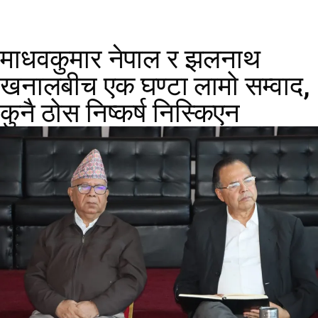
माधवकुमार नेपाल र झलनाथ
खनालबीच एक घण्टा लामो सम्वाद,
कुनै ठोस निष्कर्ष निस्किएन