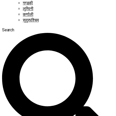
गण्डकी
लुम्विनी
कर्णाली
सुदुरपश्चिम
Search