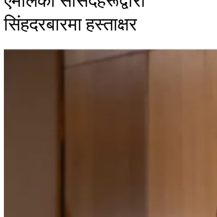
एमालेका सांसदहरूद्वारा
सिंहदरबारमा हस्ताक्षर