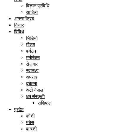
विज्ञान प्रविधि
साहित्य
अन्तराष्ट्रिय
विचार
विविध
भिडियो
मौसम
पर्यटन
मनोरंजन
रोज़गार
स्वास्थ्य
अपराध
दुर्घटना
अटो नेपाल
धर्म संस्कृती
राशिफल
प्रदेश
कोशी
मधेस
बाग्मती