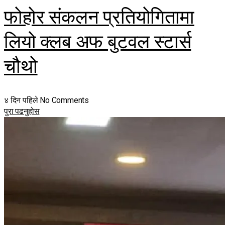
फोहोर संकलन प्रतियोगितामा
लियो क्लब अफ बुटवल स्टार्स
चौथो
४ दिन पहिले
No Comments
पुरा पढनुहोस