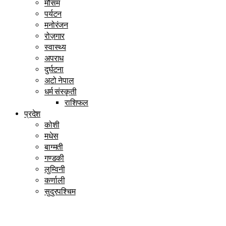
मौसम
पर्यटन
मनोरंजन
रोज़गार
स्वास्थ्य
अपराध
दुर्घटना
अटो नेपाल
धर्म संस्कृती
राशिफल
प्रदेश
कोशी
मधेस
बाग्मती
गण्डकी
लुम्विनी
कर्णाली
सुदुरपश्चिम