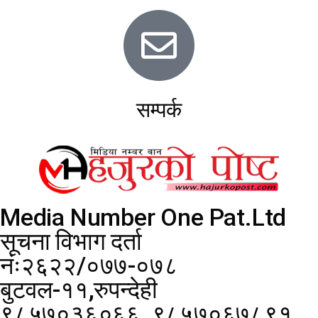
सम्पर्क
Media Number One Pat.Ltd
सूचना विभाग दर्ता
नंः२६२२/०७७-०७८
बुटवल-११,रुपन्देही
९८५७०३६०६६ ,९८५७०६७८९१,