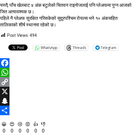
यस्तै, पाँच खेलबाट ४ अंक बटुलेको चितवन राइनोजलाई पनि प्लेअफमा पुग्न आजको
जित अत्यावश्यक छ।
पहिले नै प्लेअफ सुरक्षित गरिसकेको सुदूरपश्चिम रोयल्स भने १० अंकसहित
तालिकाको शीर्ष स्थानमा रहेको छ।
Post Views:
494
WhatsApp
Threads
Telegram
Facebook
WhatsApp
Copy
Link
X
Snapchat
Share
😀
😍
😢
😡
👍
👎
0
0
0
0
0
0