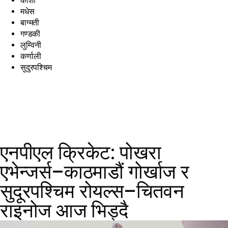
कोशी
मधेस
बाग्मती
गण्डकी
लुम्विनी
कर्णाली
सुदुरपश्चिम
एनपीएल क्रिकेट: पोखरा
एभेन्जर्स–काठमाडौं गोर्खाज र
सुदूरपश्चिम रोयल्स–चितवन
राइनोज आज भिड्दै