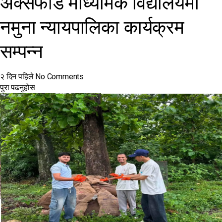
अक्सफोर्ड माध्यमिक विद्यालयमा
नमुना न्यायपालिका कार्यक्रम
सम्पन्न
२ दिन पहिले
No Comments
पुरा पढनुहोस