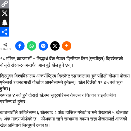
WhatsApp
Copy
Link
X
Snapchat
Share
SHARES
१८ मंसिर, काठमाडौं – सिद्धार्थ बैंक नेपाल प्रिमियर लिग (एनपीएल) क्रिकेटको
दोस्रो संस्करणअन्तर्गत आज दुई खेल हुने छन्।
त्रिभुवन विश्वविद्यालय अन्तर्राष्ट्रिय क्रिकेट रङ्गशालामा हुने पहिलो खेलमा पोखरा
एभेन्जर्स र काठमाडौं गोर्खाज आमनेसामने हुनेछन्। खेल दिउँसो ११:४५ बजे सुरु
हुनेछ।
अपराह्न ४ बजे हुने दोस्रो खेलमा सुदूरपश्चिम रोयल्स र चितवन राइनोजबीच
प्रतिस्पर्धा हुनेछ।
काठमाडौंले अहिलेसम्म ६ खेलबाट ८ अंक हासिल गरेको छ भने पोखराले ५ खेलबाट
४ अंक मात्र जोडेको छ। प्लेअफमा रहने सम्भावना कायम राख्न पोखरालाई आजको
खेल अनिवार्य जित्नुपर्ने दबाब छ।