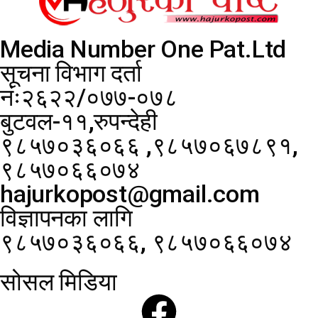
Media Number One Pat.Ltd
सूचना विभाग दर्ता
नंः२६२२/०७७-०७८
बुटवल-११,रुपन्देही
९८५७०३६०६६ ,९८५७०६७८९१,
९८५७०६६०७४
hajurkopost@gmail.com
विज्ञापनका लागि
९८५७०३६०६६, ९८५७०६६०७४
सोसल मिडिया