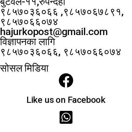
बुटवल-११,रुपन्देही
९८५७०३६०६६ ,९८५७०६७८९१,
९८५७०६६०७४
hajurkopost@gmail.com
विज्ञापनका लागि
९८५७०३६०६६, ९८५७०६६०७४
सोसल मिडिया
Like us on Facebook