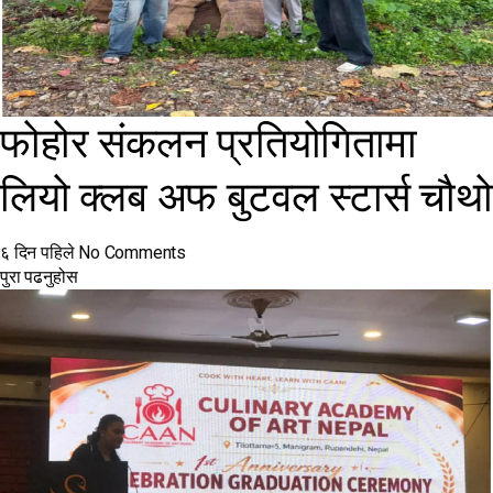
फोहोर संकलन प्रतियोगितामा
लियो क्लब अफ बुटवल स्टार्स चौथो
६ दिन पहिले
No Comments
पुरा पढनुहोस