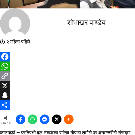
शोभाखर पाण्डेय
२ महिना पहिले
Facebook
WhatsApp
Copy
Link
X
Snapchat
Share
SHARES
काठमाडौँ — प्रतिपक्षी दल नेकपाका सांसद गोपाल शर्माले प्रधानमन्त्रीले संसद्मा