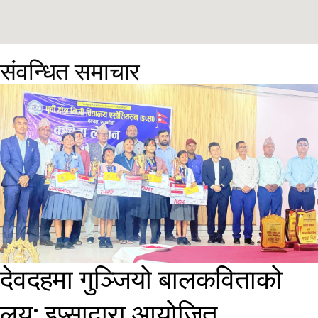
संवन्धित समाचार
देवदहमा गुञ्जियो बालकविताको
लय: इप्साद्वारा आयोजित