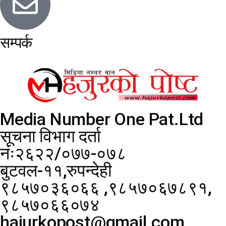
सम्पर्क
Media Number One Pat.Ltd
सूचना विभाग दर्ता
नंः२६२२/०७७-०७८
बुटवल-११,रुपन्देही
९८५७०३६०६६ ,९८५७०६७८९१,
९८५७०६६०७४
hajurkopost@gmail.com