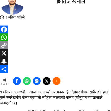
क्षितिज खनाल
९ महिना पहिले
Facebook
WhatsApp
Copy
Link
X
Snapchat
Share
SHARES
१ मंसिर काठमाण्डौ – आज काठमाण्डौ उपत्यकासहित देशभर मौसम साफै छ। हाल
कुनै उल्लेखनीय मौसम प्रणाली सक्रिय नसकेको मौसम पूर्वानुमान महाशाखाले
जनाएको छ।