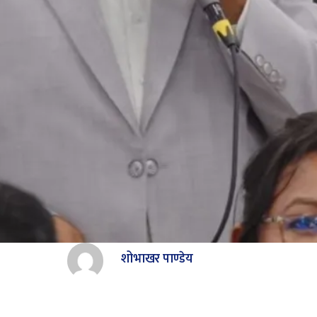
शोभाखर पाण्डेय