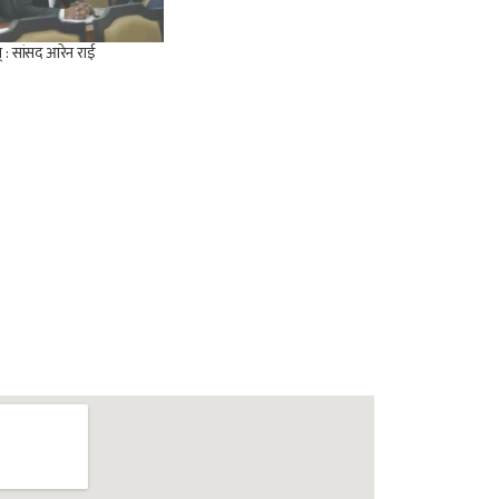
स् : सांसद आरेन राई