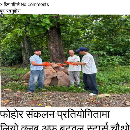
४ दिन पहिले
No Comments
पुरा पढनुहोस
फोहोर संकलन प्रतियोगितामा
लियो क्लब अफ बुटवल स्टार्स चौथो