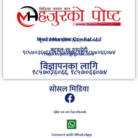
Media Number One Pat.Ltd
सूचना विभाग दर्ता नंः२६२२/०७७-०७८
बुटवल-११,रुपन्देही
९८५७०३६०६६ ,९८५७०६७८९१, ९८५७०६६०७४
hajurkopost@gmail.com
विज्ञापनका लागि
९८५७०३६०६६, ९८५७०६६०७४
सोसल मिडिया
Like us on Facebook
Connect with WhatsApp