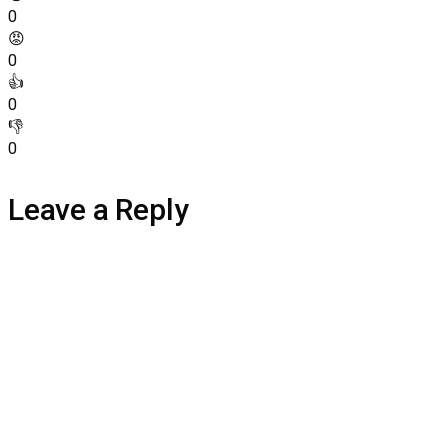
0
😡
0
👍
0
👎
0
Leave a Reply