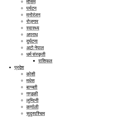
मौसम
पर्यटन
मनोरंजन
रोज़गार
स्वास्थ्य
अपराध
दुर्घटना
अटो नेपाल
धर्म संस्कृती
राशिफल
प्रदेश
कोशी
मधेस
बाग्मती
गण्डकी
लुम्विनी
कर्णाली
सुदुरपश्चिम