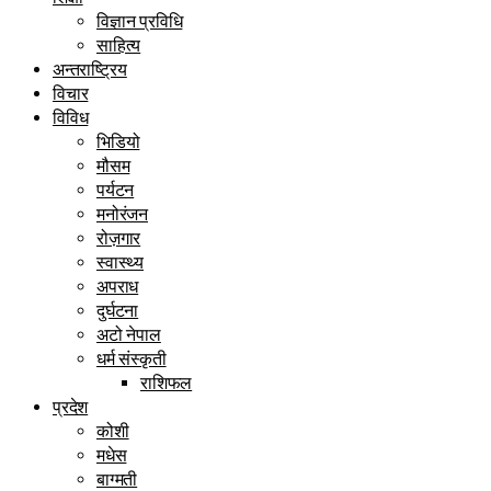
विज्ञान प्रविधि
साहित्य
अन्तराष्ट्रिय
विचार
विविध
भिडियो
मौसम
पर्यटन
मनोरंजन
रोज़गार
स्वास्थ्य
अपराध
दुर्घटना
अटो नेपाल
धर्म संस्कृती
राशिफल
प्रदेश
कोशी
मधेस
बाग्मती