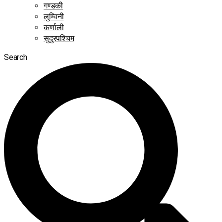
गण्डकी
लुम्विनी
कर्णाली
सुदुरपश्चिम
Search