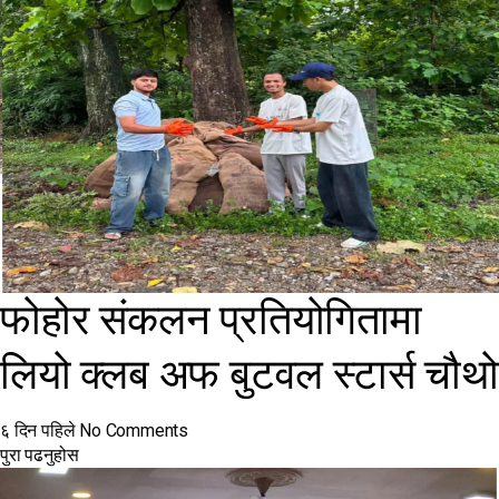
फोहोर संकलन प्रतियोगितामा
लियो क्लब अफ बुटवल स्टार्स चौथो
६ दिन पहिले
No Comments
पुरा पढनुहोस