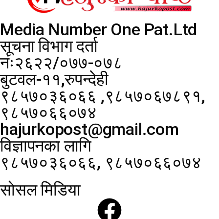
Media Number One Pat.Ltd
सूचना विभाग दर्ता
नंः२६२२/०७७-०७८
बुटवल-११,रुपन्देही
९८५७०३६०६६ ,९८५७०६७८९१,
९८५७०६६०७४
hajurkopost@gmail.com
विज्ञापनका लागि
९८५७०३६०६६, ९८५७०६६०७४
सोसल मिडिया