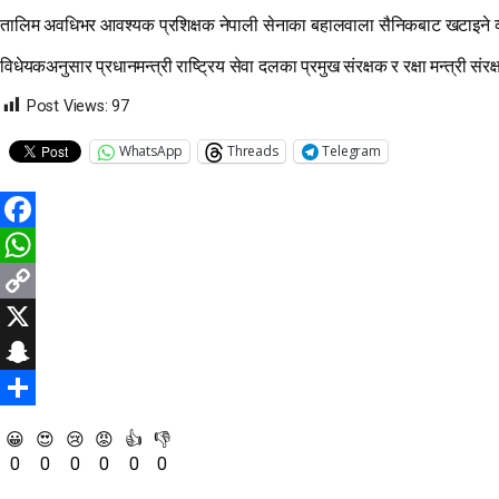
तालिम अवधिभर आवश्यक प्रशिक्षक नेपाली सेनाका बहालवाला सैनिकबाट खटाइने व्य
विधेयकअनुसार प्रधानमन्त्री राष्ट्रिय सेवा दलका प्रमुख संरक्षक र रक्षा मन्त्री संर
Post Views:
97
WhatsApp
Threads
Telegram
Facebook
WhatsApp
Copy
Link
X
Snapchat
Share
😀
😍
😢
😡
👍
👎
0
0
0
0
0
0