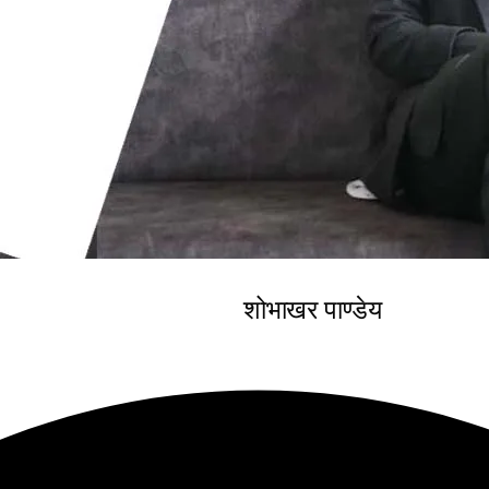
शोभाखर पाण्डेय