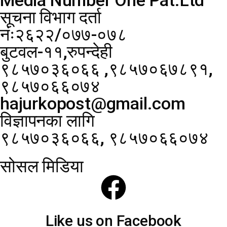
सूचना विभाग दर्ता
नंः२६२२/०७७-०७८
बुटवल-११,रुपन्देही
९८५७०३६०६६ ,९८५७०६७८९१,
९८५७०६६०७४
hajurkopost@gmail.com
विज्ञापनका लागि
९८५७०३६०६६, ९८५७०६६०७४
सोसल मिडिया
Like us on Facebook