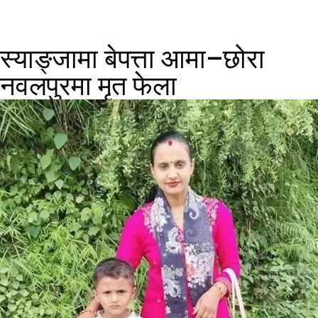
स्याङ्जामा बेपत्ता आमा–छोरा
नवलपुरमा मृत फेला