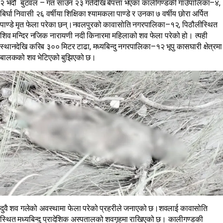
२ भदौ बुटवल – गत साउन २३ गतेदेखि बेपत्ता भएका कालीगण्डकी गाउँपालिका–४,
बिर्घा निवासी २६ वर्षीया शिक्षिका श्यामकला पाण्डे र उनका ७ वर्षीय छोरा अर्पित
पाण्डे मृत फेला परेका छन्।नवलपुरको कावासोति नगरपालिका–१२, पिठौलीस्थित
शिव मन्दिर नजिक नारायणी नदी किनारमा महिलाको शव फेला परेको हो। त्यही
स्थानदेखि करिब ३०० मिटर टाढा, मध्यबिन्दु नगरपालिका–१२ भूपु कासघारी क्षेत्रमा
बालकको शव भेटिएको बुझिएको छ।
दुवै शव गलेको अवस्थामा फेला परेको प्रहरीले जनाएको छ।शवलाई कावासोति
स्थित मध्यबिन्दु प्रादेशिक अस्पतालको शवगृहमा राखिएको छ। कालीगण्डकी