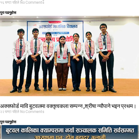
१६ घण्टा पहिले
No Comments
पुरा पढनुहोस
अक्सफोर्ड मावि बुटवलमा वक्तृत्वकला सम्पन्न ,श्रीषा न्यौपाने भइन प्रथम।
२२ घण्टा पहिले
No Comments
पुरा पढनुहोस