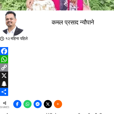
कमल प्रसाद न्यौपाने
१२ महिना पहिले
Facebook
WhatsApp
Copy
Link
X
Snapchat
Share
SHARES