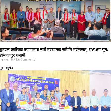
बुटवल कालिका क्याम्पसमा नयाँ सञ्चालक समिति सर्वसम्मत, अध्यक्षमा पुनः
होमबहादुर गलामी
२३ घण्टा पहिले
No Comments
पुरा पढनुहोस