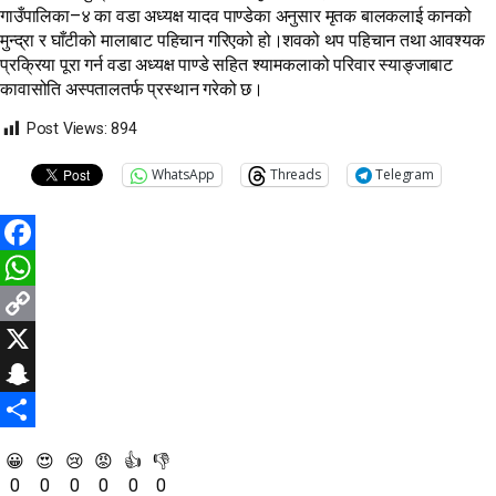
गाउँपालिका–४ का वडा अध्यक्ष यादव पाण्डेका अनुसार मृतक बालकलाई कानको
मुन्द्रा र घाँटीको मालाबाट पहिचान गरिएको हो।शवको थप पहिचान तथा आवश्यक
प्रक्रिया पूरा गर्न वडा अध्यक्ष पाण्डे सहित श्यामकलाको परिवार स्याङ्जाबाट
कावासोति अस्पतालतर्फ प्रस्थान गरेको छ।
Post Views:
894
WhatsApp
Threads
Telegram
Facebook
WhatsApp
Copy
Link
X
Snapchat
Share
😀
😍
😢
😡
👍
👎
0
0
0
0
0
0