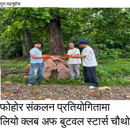
पुरा पढनुहोस
फोहोर संकलन प्रतियोगितामा
लियो क्लब अफ बुटवल स्टार्स चौथो