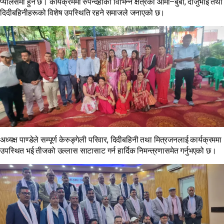
प्यालेसमा हुने छ। कार्यक्रममा रुपन्देहीका विभिन्न क्षेत्रका आमा–बुबा, दाजुभाइ तथा
दिदीबहिनीहरूको विशेष उपस्थिति रहने समाजले जनाएको छ।
अध्यक्ष पाण्डेले सम्पूर्ण केरुङ्गेली परिवार, दिदीबहिनी तथा मित्रजनलाई कार्यक्रममा
उपस्थित भई तीजको उल्लास साटासाट गर्न हार्दिक निमन्त्रणासमेत गर्नुभएको छ।