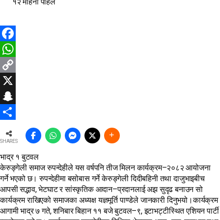
१२ महिना पहिले
Facebook
WhatsApp
Copy
Link
X
Snapchat
Share
SHARES
भाद्र १ बुटवल
केरुङ्गेली समाज रुपन्देहीले यस वर्षपनि तीज मिलन कार्यक्रम–२०८२ आयोजना
गर्ने भएको छ। रुपन्देहीमा बसोबास गर्ने केरुङ्गेली दिदीबहिनी तथा दाजुभाइबीच
आपसी सद्भाव, भेटघाट र सांस्कृतिक आदान–प्रदानलाई अझ सुदृढ बनाउन सो
कार्यक्रम राखिएको समाजका अध्यक्ष यज्ञमूर्ति पाण्डेले जानकारी दिनुभयो।कार्यक्रम
आगामी भाद्र ७ गते, शनिबार बिहान ११ बजे बुटवल–९, इटाभट्टीस्थित एशियन पार्टी