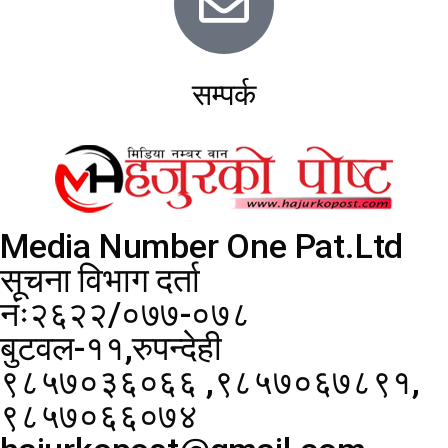
सम्पर्क
Media Number One Pat.Ltd
सूचना विभाग दर्ता
नंः२६२२/०७७-०७८
बुटवल-११,रुपन्देही
९८५७०३६०६६ ,९८५७०६७८९१,
९८५७०६६०७४