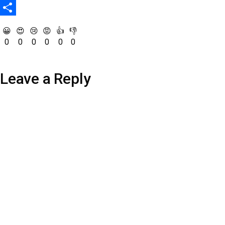
Snapchat
Share
😀
😍
😢
😡
👍
👎
0
0
0
0
0
0
Leave a Reply