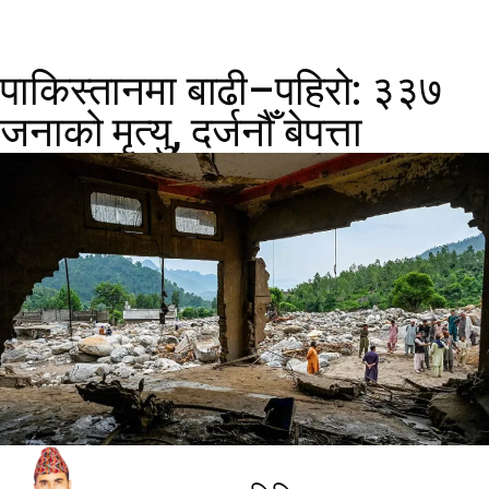
पाकिस्तानमा बाढी–पहिरो: ३३७
जनाको मृत्यु, दर्जनौँ बेपत्ता