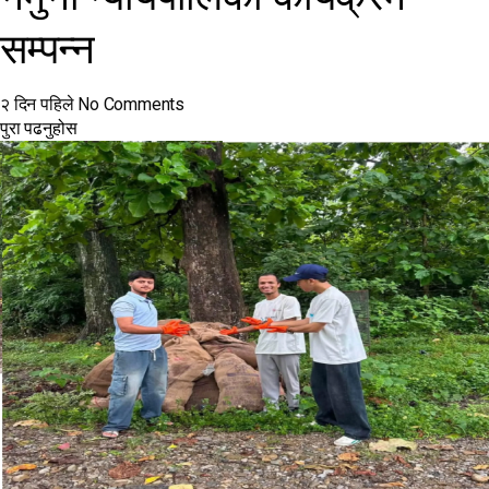
सम्पन्न
२ दिन पहिले
No Comments
पुरा पढनुहोस