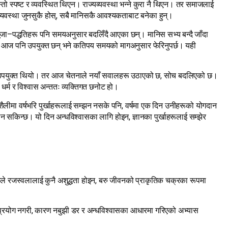
ो स्पष्ट र व्यवस्थित थिएन। राज्यव्यवस्था भन्ने कुरा नै थिएन। तर समाजलाई
व्यवस्था जुनसुकै होस्, सबै मानिसकै आवश्यकताबाट बनेका हुन्।
 पूजा–पद्धतिहरू पनि समयअनुसार बदलिँदै आएका छन्। मानिस सभ्य बन्दै जाँदा
ुरा आज पनि उपयुक्त छन् भने कतिपय समयको मागअनुसार फेरिनुपर्छ। यही
यास उपयुक्त थियो। तर आज चेतनाले नयाँ सवालहरू उठाएको छ, सोच बदलिएको छ।
धर्म र विश्वास अन्ततः व्यक्तिगत छनोट हो।
नशैलीमा वर्षभरि पुर्खाहरूलाई सम्झन नसके पनि, वर्षमा एक दिन उनीहरूको योगदान
िन सकिन्छ। यो दिन अन्धविश्वासका लागि होइन, ज्ञानका पुर्खाहरूलाई सम्झेर
ाख्याले रजस्वलालाई कुनै अशुद्धता होइन, बरु जीवनको प्राकृतिक चक्रका रूपमा
ेक प्रयोग नगरी, कारण नबुझी डर र अन्धविश्वासका आधारमा गरिएको अभ्यास