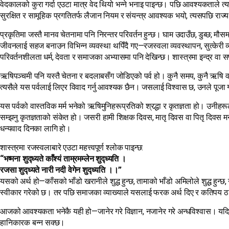
वेदकालको कुरा गर्दा एउटा मात्र वेद थियो भन्ने भनाइ पाइन्छ। पछि आवश्यकताले त
सुरक्षित र सामूहिक प्रगतितर्फ लैजान नियम र संयन्त्र आवश्यक भयो, त्यसपछि राज
प्रकृतिमा जस्तै मानव चेतनामा पनि निरन्तर परिवर्तन हुन्छ। घाम उदाउँछ, डुब्छ; 
जीवनलाई सहज बनाउन विभिन्न व्यवस्था थपिँदै गए—रजस्वला व्यवस्थापन, सुत्केरी 
परिवर्तनशीलता धर्म, देवता र समाजका अभ्यासमा पनि देखिन्छ। शास्त्रमा इन्द्र वा स
ऋषिपञ्चमी पनि यस्तै चेतना र बदलाबसँग जोडिएको पर्व हो। कुनै समय, कुनै ऋषि
त्यसैले यस पर्वलाई लिएर विवाद गर्नु आवश्यक छैन। जसलाई विश्वास छ, उनले पूजा ग
यस पर्वको वास्तविक मर्म भनेको ऋषिमुनिहरूप्रतिको श्रद्धा र कृतज्ञता हो। उनीहरू
सम्झनु कृतज्ञताको संकेत हो। जसरी हामी शिक्षक दिवस, मातृ दिवस वा पितृ दिवस मन
धन्यवाद दिनका लागि हो।
शास्त्रमा रजस्वलाबारे एउटा महत्त्वपूर्ण श्लोक पाइन्छ:
“भष्मना शुद्ध्यते काँश्यं ताम्रमम्लेन शुद्ध्यति ।
रजसा शुद्ध्यते नारी नदी वेगेन शुद्ध्यति ।।”
यसको अर्थ हो—काँसको भाँडो खरानीले शुद्ध हुन्छ, तामाको भाँडो अमिलोले शुद्ध हुन्छ
स्वीकार गरेको छ। तर पछि समाजका व्याख्याले यसलाई फरक अर्थ दिए र कतिपय ठा
आजको आवश्यकता भनेकै यही हो—जानेर गरे विज्ञान, नजानेर गरे अन्धविश्वास। यदि क
हानिकारक बन्न सक्छ।