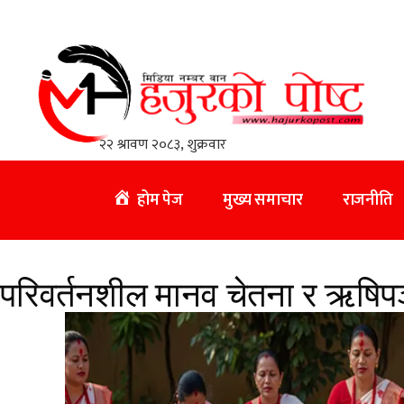
होम पेज
मुख्य समाचार
राजनीति
परिवर्तनशील मानव चेतना र ऋषिपञ्