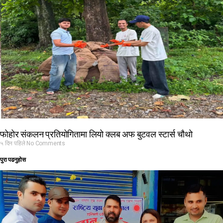
फोहोर संकलन प्रतियोगितामा लियो क्लब अफ बुटवल स्टार्स चौथो
५ दिन पहिले
No Comments
पुरा पढनुहोस