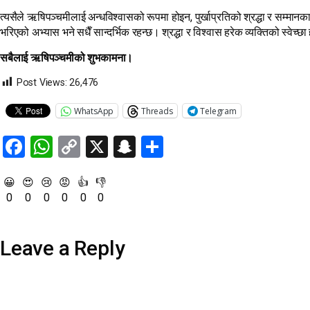
त्यसैले ऋषिपञ्चमीलाई अन्धविश्वासको रूपमा होइन, पुर्खाप्रतिको श्रद्धा र सम्मानका 
भरिएको अभ्यास भने सधैँ सान्दर्भिक रहन्छ। श्रद्धा र विश्वास हरेक व्यक्तिको स्वेच्छा 
सबैलाई ऋषिपञ्चमीको शुभकामना।
Post Views:
26,476
WhatsApp
Threads
Telegram
Facebook
WhatsApp
Copy
X
Snapchat
Share
Link
😀
😍
😢
😡
👍
👎
0
0
0
0
0
0
Leave a Reply