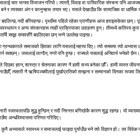
्यसलाई चार भागमा विभाजन गरियो। त्यस्तै, विवाह वा पारिवारिक संरचना पनि आजजस्त
्य बने र त्यसका अंग र कानुनहरू तयार भए। यसले देखाउँछ कि सामाजिक वा धार्मिक 
मौसम बदलिन्छ; नदी बगिरहन्छ। पृथ्वीमा पहिले रहेका प्राणीहरू आज हराइसकेका छन्।
व्यवस्थापन र अन्य संस्कारहरू त्यही प्रक्रियाका उदाहरण हुन्। तीमध्ये कतिपय क
प्तर्षि समूह समयसँगै बदलिएका छन् भन्ने उल्लेख पाइन्छ।
 वा ग्रन्थकारले समाजको हितका लागि यसलाई महत्त्व दिए। त्यो समयमा त्यो अभ्
र्न सक्छन्। जसलाई लाग्दैन, नगरे पनि हुन्छ। राज्यले यसलाई अनिवार्य भनेको छैन। 
ले दिएका ज्ञान, शास्त्र र चेतनाका कारण नै हामी सभ्य बनेका छौँ। हामी व्यस्त जीव
ाउँछौँ, त्यसरी नै ऋषिपञ्चमीलाई पुर्खाप्रतिको सम्झना र सम्मानको दिनका रूपमा ल
, नारी रजस्वलापछि शुद्ध हुन्छिन् र नदी निरन्तर बगिरहेकै कारण शुद्ध रहन्छ। यो व्य
उँमा अन्धविश्वासमा परिणत गरिदिए।
ुनै अभ्यासले स्वास्थ्य र समाजलाई फाइदा पुर्याउँछ भने त्यो विज्ञान हो। तर विव