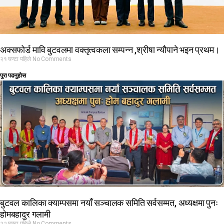
अक्सफोर्ड मावि बुटवलमा वक्तृत्वकला सम्पन्न ,श्रीषा न्यौपाने भइन प्रथम।
२१ घण्टा पहिले
No Comments
पुरा पढनुहोस
बुटवल कालिका क्याम्पसमा नयाँ सञ्चालक समिति सर्वसम्मत, अध्यक्षमा पुनः
होमबहादुर गलामी
२२ घण्टा पहिले
No Comments