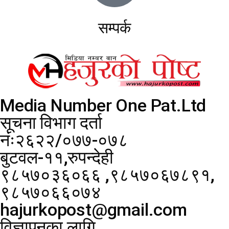
सम्पर्क
Media Number One Pat.Ltd
सूचना विभाग दर्ता
नंः२६२२/०७७-०७८
बुटवल-११,रुपन्देही
९८५७०३६०६६ ,९८५७०६७८९१,
९८५७०६६०७४
hajurkopost@gmail.com
विज्ञापनका लागि