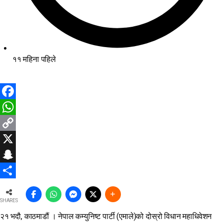
११ महिना पहिले
Facebook
WhatsApp
Copy
Link
X
Snapchat
Share
SHARES
२१ भदौ, काठमाडौं । नेपाल कम्युनिष्ट पार्टी (एमाले)को दोस्रो विधान महाधिवेशन