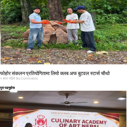
फोहोर संकलन प्रतियोगितामा लियो क्लब अफ बुटवल स्टार्स चौथो
१ हप्ता पहिले
No Comments
पुरा पढनुहोस