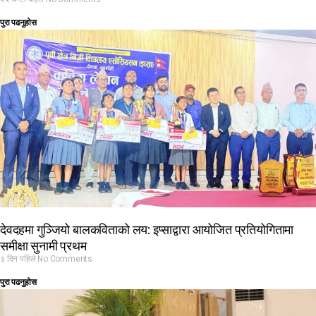
पुरा पढनुहोस
देवदहमा गुञ्जियो बालकविताको लय: इप्साद्वारा आयोजित प्रतियोगितामा
समीक्षा सुनामी प्रथम
३ दिन पहिले
No Comments
पुरा पढनुहोस