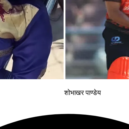
शोभाखर पाण्डेय