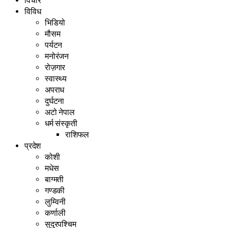
विचार
विविध
भिडियो
मौसम
पर्यटन
मनोरंजन
रोज़गार
स्वास्थ्य
अपराध
दुर्घटना
अटो नेपाल
धर्म संस्कृती
राशिफल
प्रदेश
कोशी
मधेस
बाग्मती
गण्डकी
लुम्विनी
कर्णाली
सुदुरपश्चिम