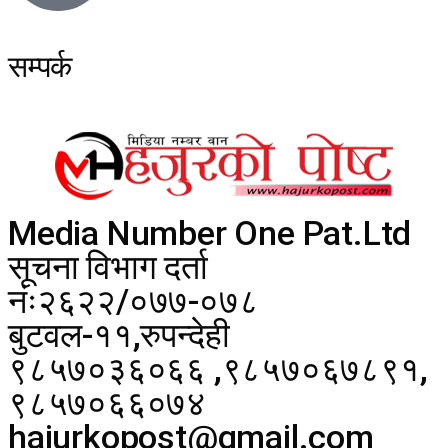
सम्पर्क
Media Number One Pat.Ltd
सूचना विभाग दर्ता
नंः२६२२/०७७-०७८
बुटवल-११,रुपन्देही
९८५७०३६०६६ ,९८५७०६७८९१,
९८५७०६६०७४
hajurkopost@gmail.com