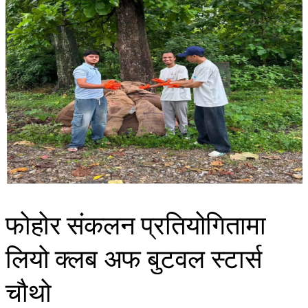
फोहोर संकलन प्रतियोगितामा
लियो क्लब अफ बुटवल स्टार्स
चौथो