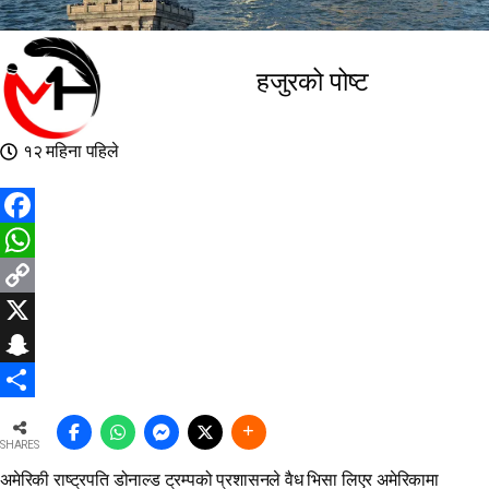
हजुरको पोष्ट
१२ महिना पहिले
Facebook
WhatsApp
Copy
Link
X
Snapchat
Share
SHARES
अमेरिकी राष्ट्रपति डोनाल्ड ट्रम्पको प्रशासनले वैध भिसा लिएर अमेरिकामा