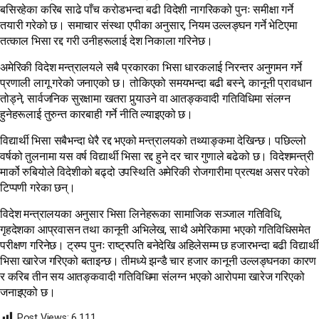
बसिरहेका करिब साढे पाँच करोडभन्दा बढी विदेशी नागरिकको पुनः समीक्षा गर्ने
तयारी गरेको छ। समाचार संस्था एपीका अनुसार, नियम उल्लङ्घन गर्ने भेटिएमा
तत्काल भिसा रद्द गरी उनीहरूलाई देश निकाला गरिनेछ।
अमेरिकी विदेश मन्त्रालयले सबै प्रकारका भिसा धारकलाई निरन्तर अनुगमन गर्ने
प्रणाली लागू गरेको जनाएको छ। तोकिएको समयभन्दा बढी बस्ने, कानूनी प्रावधान
तोड्ने, सार्वजनिक सुरक्षामा खतरा पुर्‍याउने वा आतङ्कवादी गतिविधिमा संलग्न
हुनेहरूलाई तुरुन्त कारबाही गर्ने नीति ल्याइएको छ।
विद्यार्थी भिसा सबैभन्दा धेरै रद्द भएको मन्त्रालयको तथ्याङ्कमा देखिन्छ। पछिल्लो
वर्षको तुलनामा यस वर्ष विद्यार्थी भिसा रद्द हुने दर चार गुणाले बढेको छ। विदेशमन्त्री
मार्को रुबियोले विदेशीको बढ्दो उपस्थिति अमेरिकी रोजगारीमा प्रत्यक्ष असर परेको
टिप्पणी गरेका छन्।
विदेश मन्त्रालयका अनुसार भिसा लिनेहरूका सामाजिक सञ्जाल गतिविधि,
गृहदेशका आप्रवासन तथा कानूनी अभिलेख, साथै अमेरिकामा भएको गतिविधिसमेत
परीक्षण गरिनेछ। ट्रम्प पुनः राष्ट्रपति बनेदेखि अहिलेसम्म छ हजारभन्दा बढी विद्यार्थी
भिसा खारेज गरिएको बताइन्छ। तीमध्ये झन्डै चार हजार कानूनी उल्लङ्घनका कारण
र करिब तीन सय आतङ्कवादी गतिविधिमा संलग्न भएको आरोपमा खारेज गरिएको
जनाइएको छ।
Post Views:
6,111