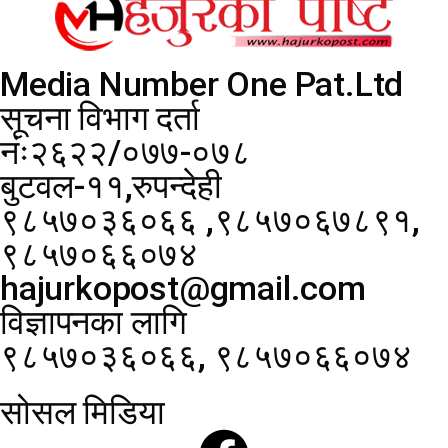
Media Number One Pat.Ltd
सूचना विभाग दर्ता
नंः२६२२/०७७-०७८
बुटवल-११,रुपन्देही
९८५७०३६०६६ ,९८५७०६७८९१,
९८५७०६६०७४
hajurkopost@gmail.com
विज्ञापनका लागि
९८५७०३६०६६, ९८५७०६६०७४
सोसल मिडिया