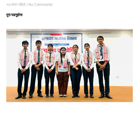
१७ घण्टा पहिले
No Comments
पुरा पढनुहोस