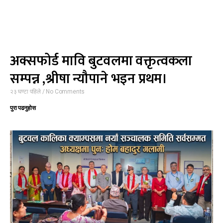
अक्सफोर्ड मावि बुटवलमा वक्तृत्वकला
सम्पन्न ,श्रीषा न्यौपाने भइन प्रथम।
२३ घण्टा पहिले
No Comments
पुरा पढनुहोस