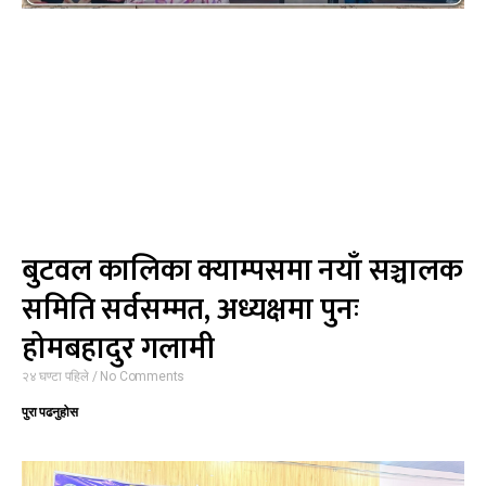
बुटवल कालिका क्याम्पसमा नयाँ सञ्चालक
समिति सर्वसम्मत, अध्यक्षमा पुनः
होमबहादुर गलामी
२४ घण्टा पहिले
No Comments
पुरा पढनुहोस