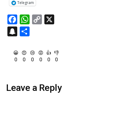
Telegram
Facebook
WhatsApp
Copy
X
Link
Snapchat
Share
😀
😍
😢
😡
👍
👎
0
0
0
0
0
0
Leave a Reply