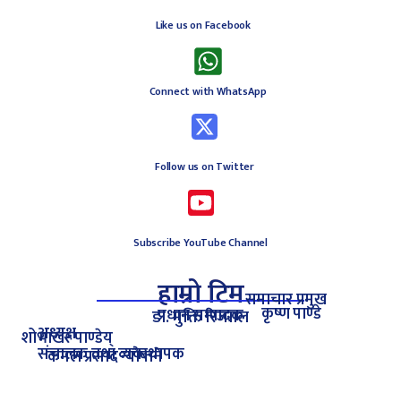
Like us on Facebook
Connect with WhatsApp
Follow us on Twitter
Subscribe YouTube Channel
हाम्रो टिम
समाचार प्रमुख
कृष्ण पाण्डे
प्रधान सम्पादक
डा. मुक्ति रिजााल
अध्यक्ष
शोभाखर पाण्डेय्
संचालक तथा व्यवस्थापक
कमल प्रसाद न्यौपाने