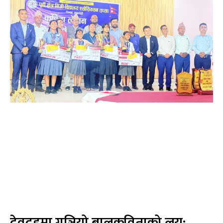
देवदहमा गुञ्जियो बालकविताको लय: