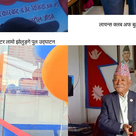
लायन्स क्लब अफ बुटव
टर लामो झोलुङ्गे पुल उद्घाटन