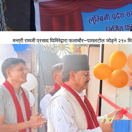
मन्त्री रामजी प्रसाद घिमिरेद्वारा फलाचौर–पातलटोल जोड्ने २९० मि