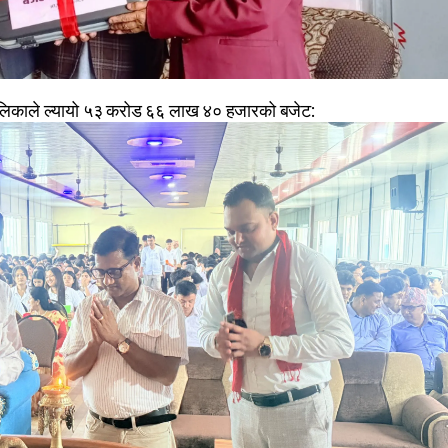
पालिकाले ल्यायो ५३ करोड ६६ लाख ४० हजारको बजेट: