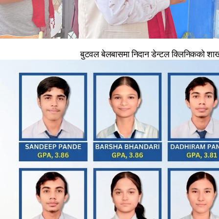
बुटवल बेलबासमा निदान डेन्टल क्लिनिकको शाखा