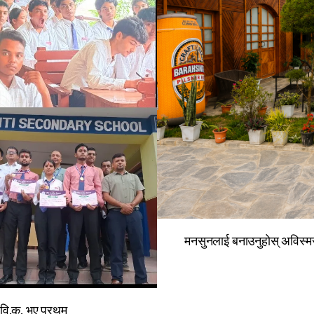
मनसुनलाई बनाउनुहोस् अविस्मर
ज वि.क. भए प्रथम